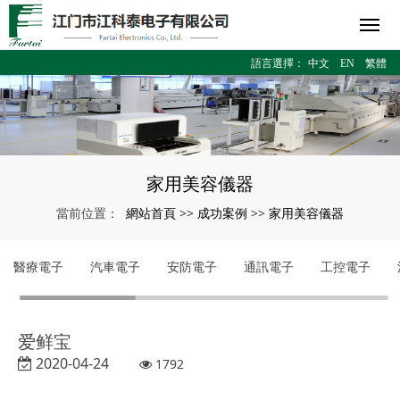
語言選擇：
中文
EN
繁體
家用美容儀器
網站首頁
成功案例
家用美容儀器
當前位置：
>>
>>
醫療電子
汽車電子
安防電子
通訊電子
工控電子
爱鲜宝
2020-04-24
1792