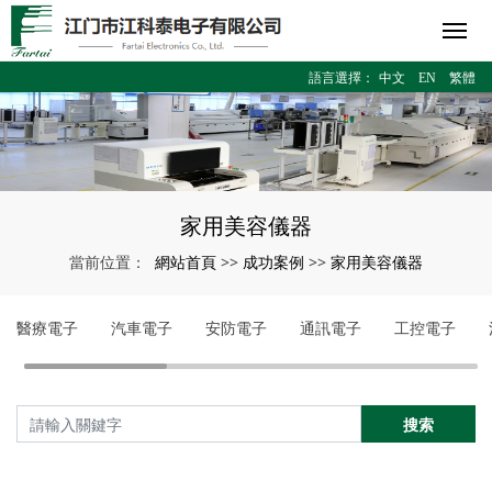
語言選擇：
中文
EN
繁體
家用美容儀器
網站首頁
成功案例
家用美容儀器
當前位置：
>>
>>
醫療電子
汽車電子
安防電子
通訊電子
工控電子
搜索