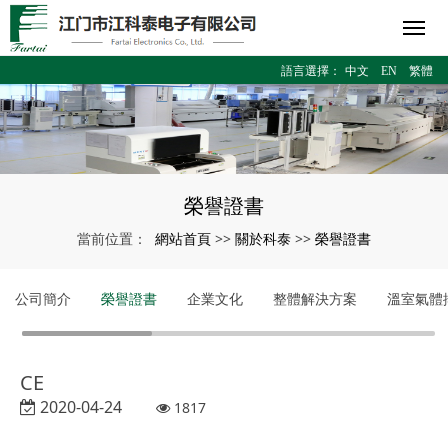
語言選擇：
中文
EN
繁體
榮譽證書
網站首頁
關於科泰
榮譽證書
當前位置：
>>
>>
公司簡介
榮譽證書
企業文化
整體解決方案
溫室氣體
CE
2020-04-24
1817